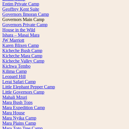
Entim Private Camp
Geoffrey Kent Suite
Governors Ilmoran Camp
Governors Main Camp
Governors Private Camp
House in the Wild
Ishara – Masai Mara
JW Marriott
Karen Blixen Camp
Kicheche Bush Camp
Kicheche Mara Camp
Kicheche Valley Camp
Kichwa Tembo
Kilima Camp
Leopard Hill
Lerai Safari Camp
Little Elephant Pepper Camp
Little Governors Camp
Mahali Mzuri
Mara Bush Tops
Mara Expedition Camp
Mara House
Mara Nyika Camp
Mara Plains Camp
Mara Toto Tree Camp