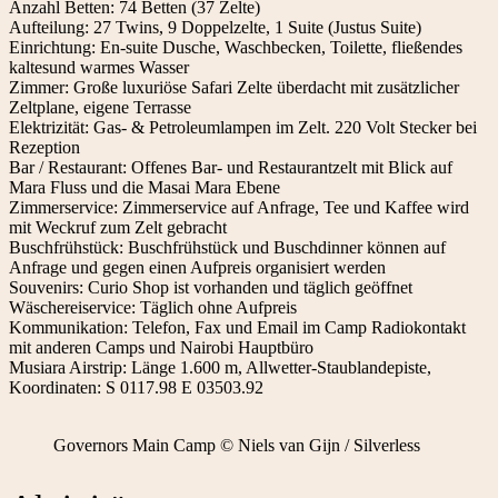
Anzahl Betten: 74 Betten (37 Zelte)
Aufteilung: 27 Twins, 9 Doppelzelte, 1 Suite (Justus Suite)
Einrichtung: En-suite Dusche, Waschbecken, Toilette, fließendes
kaltesund warmes Wasser
Zimmer: Große luxuriöse Safari Zelte überdacht mit zusätzlicher
Zeltplane, eigene Terrasse
Elektrizität: Gas- & Petroleumlampen im Zelt. 220 Volt Stecker bei
Rezeption
Bar / Restaurant: Offenes Bar- und Restaurantzelt mit Blick auf
Mara Fluss und die Masai Mara Ebene
Zimmerservice: Zimmerservice auf Anfrage, Tee und Kaffee wird
mit Weckruf zum Zelt gebracht
Buschfrühstück: Buschfrühstück und Buschdinner können auf
Anfrage und gegen einen Aufpreis organisiert werden
Souvenirs: Curio Shop ist vorhanden und täglich geöffnet
Wäschereiservice: Täglich ohne Aufpreis
Kommunikation: Telefon, Fax und Email im Camp Radiokontakt
mit anderen Camps und Nairobi Hauptbüro
Musiara Airstrip: Länge 1.600 m, Allwetter-Staublandepiste,
Koordinaten: S 0117.98 E 03503.92
Governors Main Camp © Niels van Gijn / Silverless