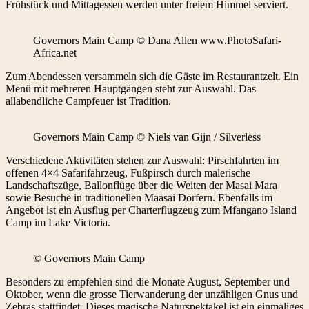
Frühstück und Mittagessen werden unter freiem Himmel serviert.
Governors Main Camp © Dana Allen www.PhotoSafari-
Africa.net
Zum Abendessen versammeln sich die Gäste im Restaurantzelt. Ein
Menü mit mehreren Hauptgängen steht zur Auswahl. Das
allabendliche Campfeuer ist Tradition.
Governors Main Camp © Niels van Gijn / Silverless
Verschiedene Aktivitäten stehen zur Auswahl: Pirschfahrten im
offenen 4×4 Safarifahrzeug, Fußpirsch durch malerische
Landschaftszüge, Ballonflüge über die Weiten der Masai Mara
sowie Besuche in traditionellen Maasai Dörfern. Ebenfalls im
Angebot ist ein Ausflug per Charterflugzeug zum Mfangano Island
Camp im Lake Victoria.
© Governors Main Camp
Besonders zu empfehlen sind die Monate August, September und
Oktober, wenn die grosse Tierwanderung der unzähligen Gnus und
Zebras stattfindet. Dieses magische Naturspektakel ist ein einmaliges