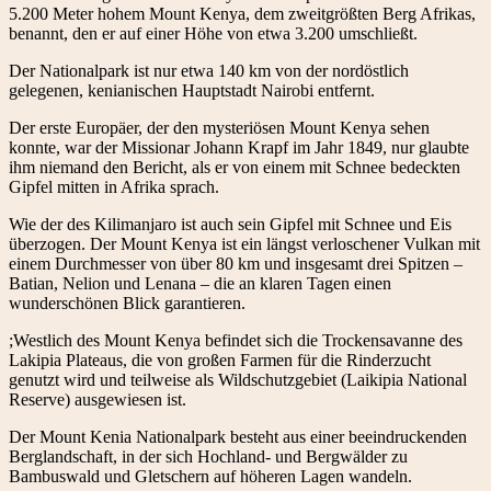
5.200 Meter hohem Mount Kenya, dem zweitgrößten Berg Afrikas,
benannt, den er auf einer Höhe von etwa 3.200 umschließt.
Der Nationalpark ist nur etwa 140 km von der nordöstlich
gelegenen, kenianischen Hauptstadt Nairobi entfernt.
Der erste Europäer, der den mysteriösen Mount Kenya sehen
konnte, war der Missionar Johann Krapf im Jahr 1849, nur glaubte
ihm niemand den Bericht, als er von einem mit Schnee bedeckten
Gipfel mitten in Afrika sprach.
Wie der des Kilimanjaro ist auch sein Gipfel mit Schnee und Eis
überzogen. Der Mount Kenya ist ein längst verloschener Vulkan mit
einem Durchmesser von über 80 km und insgesamt drei Spitzen –
Batian, Nelion und Lenana – die an klaren Tagen einen
wunderschönen Blick garantieren.
;Westlich des Mount Kenya befindet sich die Trockensavanne des
Lakipia Plateaus, die von großen Farmen für die Rinderzucht
genutzt wird und teilweise als Wildschutzgebiet (Laikipia National
Reserve) ausgewiesen ist.
Der Mount Kenia Nationalpark besteht aus einer beeindruckenden
Berglandschaft, in der sich Hochland- und Bergwälder zu
Bambuswald und Gletschern auf höheren Lagen wandeln.