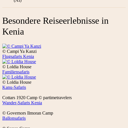
(AI)
Besondere Reiseerlebnisse in
Kenia
© Campi Ya Kanzi
Flugsafaris Kenia
© Loldia House
Familiensafaris
© Loldia House
Kanu-Safaris
Cottars 1920 Camp © partimetravelers
Wander-Safaris Kenia
© Governors Ilmoran Camp
Ballonsafaris