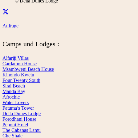
© Delta Dunes Lodge
Anfrage
Camps und Lodges :
Alfariji Villas
Cardamon House
Msambweni Beach House
Kinondo Kwetu
Four Twenty South
Sirai Beach
Manda Bay
Afrochic
Water Lovers
Fatuma’s Tower
Delta Dunes Lodge
Forodhani House
Peponi Hotel
The Cabanas Lamu
Che Shale