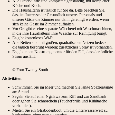
Alle Unterkünfte sind komplett eigenständig, mit kompletter
Küche und Koch.
Die Haushälterin ist täglich für Sie da. Bitte beachten Sie,
dass im Interesse der Gesundheit unseres Personals und
unserer Gäste die Zimmer nur dann gereinigt werden, wenn
sich keine Gäste im Zimmer aufhalten.
Vor Ort gibt es eine separate Wäscherei mit Waschmaschinen,
in die Ihre Haushälterin Ihre Wäsche zur Reinigung bringt.
Es gibt kostenloses Wi-Fi.
Alle Betten sind mit großen, quadratischen Netzen bedeckt,
die täglich besprüht werden; zusätzliches Spray ist vorhanden.
Es gibt einen Notstromgenerator für den Fall, dass der örtliche
Strom ausfällt.
© Four Twenty South
Aktivitäten
Schwimmen Sie im Meer und machen Sie lange Spaziergänge
am Strand.
Segeln Sie auf einer Ngalawa zum Riff und zur Sandbank
oder gehen Sie schnorcheln (Taucherbrille und Kühltasche
vorhanden).
Mieten Sie ein Glasbodenboot, um die Unterwasserwelt zu
beobachten, ohne nass zu werden.