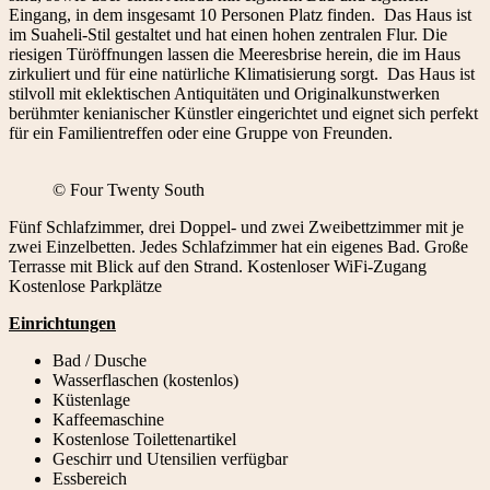
Eingang, in dem insgesamt 10 Personen Platz finden. Das Haus ist
im Suaheli-Stil gestaltet und hat einen hohen zentralen Flur. Die
riesigen Türöffnungen lassen die Meeresbrise herein, die im Haus
zirkuliert und für eine natürliche Klimatisierung sorgt. Das Haus ist
stilvoll mit eklektischen Antiquitäten und Originalkunstwerken
berühmter kenianischer Künstler eingerichtet und eignet sich perfekt
für ein Familientreffen oder eine Gruppe von Freunden.
© Four Twenty South
Fünf Schlafzimmer, drei Doppel- und zwei Zweibettzimmer mit je
zwei Einzelbetten. Jedes Schlafzimmer hat ein eigenes Bad. Große
Terrasse mit Blick auf den Strand. Kostenloser WiFi-Zugang
Kostenlose Parkplätze
Einrichtungen
Bad / Dusche
Wasserflaschen (kostenlos)
Küstenlage
Kaffeemaschine
Kostenlose Toilettenartikel
Geschirr und Utensilien verfügbar
Essbereich