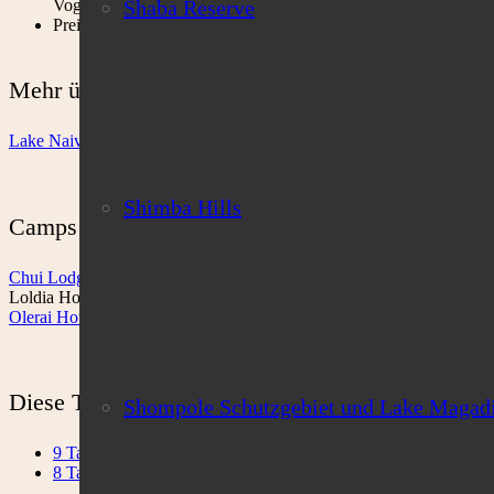
Shaba Reserve
Vogelbeobachtung
Preis: ab € 250 pro Person im Doppelzimmer inkl. Vollpension
Mehr über die Region:
Lake Naivasha
Shimba Hills
Camps und Lodges in dieser Region:
Chui Lodge
Loldia House
Olerai House
Diese Touren kommen hier vorbei:
Shompole Schutzgebiet und Lake Magad
9 Tage Governor’s Safari
8 Tage historische Kenia-Reise