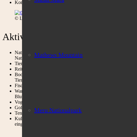
Kommunikation: Telefon & Fax in Lodge Radiokontakt mit an
© Loldia House
Aktivitäten
Nationalparks: Ausflüge mit Pirschfahrten und Picknick Frühs
Mathews Mountain
Nationalpark, Lake Elementaita & Lake Bogoria (Nationalpark 
Tierbeobachtungen: Nachtpirschfahrten und Fußpirsch auf der 
Reiten: Pferdeausritte auf der Ranch (im Preis eingeschlossen)
Bootstouren: Morgen- und Nachmittagsbootstouren auf Lake Na
Tierbeobachtungen & Fußpirsch (im Preis eingeschlossen)
Fischen: Ausfahrten zum Fischen mit kompletter Ausrüstung (Bra
Wanderungen/Farm: Wanderungen auf nahegelegene Berge (Long
Blumenfarmen (im Preis eingeschlossen)
Vogelbeobachtungen: Verschiedene Wanderungen oder Bootsau
Golf: 18- Loch Golfplatz in unmittelbarer Nähe (Green Park) (s
Meru Nationalpark
Tennis: Tennisplatz auf der Ranch mit Tennisausrüstung (im Pre
Kultur: Besuch der nahegelegenen Loldia Schule möglich, Be
eingeschlossen)