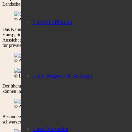
Landschaften und Nationalparks zu erkunden.
© Alisa Bowen
Laikipia Plateau
Das Kaminzimmer im Haupthaus bietet allabendlich behagliche Stimmu
Hausgarten und den Lake Naivasha mit seiner bergigen Landschaft im
Aussicht auf den Lake Naivasha ist für Familien oder befreundete K
für private Mahlzeiten bestellen.
© Alisa Bowen
Lake Bogoria & Baringo
© Loldia House
Der überaus herzliche Gastgeber Peter Njoroge kümmert sich um das
können in die landschaftlich attraktive Umgebung unternommen werd
© Alisa Bowen
Besonders beliebt sind Halb- oder Ganztagesausflüge zum Lake Naku
schwarzen Nashörnern sowie für seine Flamingos bekannt ist. Weiter g
Lake Naivasha