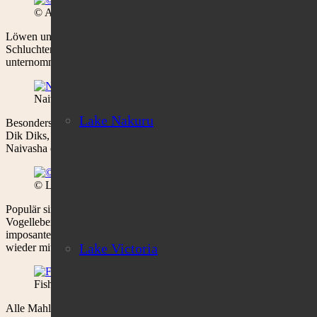
© Alisa Bowen
Löwen und Leoparden werden regelmäßig im Nakuru Nationalpark ges
Schluchten des nahegelegenen Hell’s Gate Nationalpark vertreten. 
unternommen werden oder aber für ganz Aktive besteht die Möglichke
Naivasha Hells Gate Np Löwen © Alisa Bowen
Lake Nakuru
Besonders attraktiv ist es, die Ranch auf dem Rücken eines Pferdes 
Dik Diks, die man zu Pferd besonders gut beobachten kann. Sehr be
Naivasha entlang zu reiten, das besonders morgens und abends in unhe
© Loldia House
Populär sind Bootsausflüge auf dem See. Dieser bietet Panoramablick
Vogelleben ist beeindruckend. Federleichte Jacanas hüpfen über die B
imposante Rufe von sich. Zahlreiche Vögel fühlen sich zwischen de
Lake Victoria
wieder mit ihren großen gelben Schnäbeln, wenn sie elegant in einer
Fish Eagle © Alisa Bowen
Alle Mahlzeiten, Aktivitäten, Wäschereiservice sowie die Loldia Airst