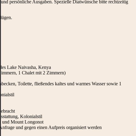
 und persönliche Ausgaben. Spezielle Diatwünsche bitte rechtzeitig
flügen.
 des Lake Naivasha, Kenya
 Zimmern, 1 Chalet mit 2 Zimmern)
ecken, Toilette, fließendes kaltes und warmes Wasser sowie 1
nialstil
l
gebracht
stattung, Kolonialstil
See und Mount Longonot
nfrage und gegen einen Aufpreis organisiert werden