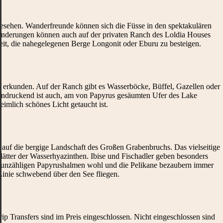
ehen. Wanderfreunde können sich die Füsse in den spektakulären
Wanderungen können auch auf der privaten Ranch des Loldia Houses
it, die nahegelegenen Berge Longonit oder Eburu zu besteigen.
zu erkunden. Auf der Ranch gibt es Wasserböcke, Büffel, Gazellen oder
eindruckend ist auch, am von Papyrus gesäumten Ufer des Lake
imlich schönes Licht getaucht ist.
 auf die bergige Landschaft des Großen Grabenbruchs. Das vielseitige
lätter der Wasserhyazinthen. Ibise und Fischadler geben besonders
n unzähligen Papyrushalmen wohl und die Pelikane bezaubern immer
 Linie schwebend über den See fliegen.
rip Transfers sind im Preis eingeschlossen. Nicht eingeschlossen sind