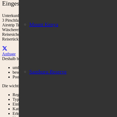
Eingeschlossene Leistungen:
Unterkunft, Vollverpflegung
3 Pirschfahrten bzw. entsprechende Aktivitäten täglich
Mount Kenya
Airstrip Transfers vom/zum lokalen Airstrip
Wäschereiservice
Reisesicherungsschein
Reiserücktrittsversicherung
Anfrage
Deshalb bei Cobra Verde:
umfassendes Erlebnis am See
Samburu Reserve
besondere Bootstouren & Reiten
Pool mit Seeblick
Die wichtigsten Fakten:
Region: Lake Naivasha
Typ: Lodge am direkt am See
Einheiten: 9 Zimmer / inkl. Familienzimmer
Kategorie: 3 -4 Sterne
Erlebnis: Wanderungen, Pirschfahrten, Reiten, Bootstouren,