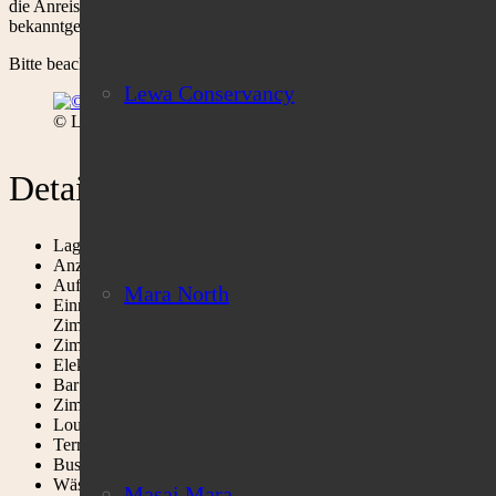
die Anreise, Getränke sowie sämtliche Nationalpark Eintrittsgebühren
bekanntgeben.
Bitte beachten Sie die Gepäckbegrenzung von 15kg auf allen Inlands
Lewa Conservancy
© Loldia House
Details im Überblick
Lage: altes Farmhaus auf einer Ranch am nordwestlichen Ufer
Anzahl Betten: 18 Betten (4 Zimmer, 1 Chalet mit 3 separaten
Aufteilung: 6 Twins, 3 Doppelzimmer
Mara North
Einrichtung: 8 Zimmer mit En-suite Badewanne/Dusche, Waschb
Zimmer mit separatem Bad dergleichen Ausstattung
Zimmer: Einfach eingerichtete Zimmer im alten englischen Kolo
Elektrizität: 24 Stunden
Bar / Restaurant: Einfach eingerichtetes Esszimmer, Kolonialsti
Zimmerservice: Tee und Kaffee wird mit Weckruf zum Chalet 
Lounge: Kaminzimmer mit kleiner Bibliothek und originaler Aus
Terrasse: überdachte Terrasse mit Blick auf den Garten, den 
Buschfrühstück: Buschfrühstück und Buschdinner können auf A
Wäschereiservice: Täglich ohne Aufpreis
Masai Mara