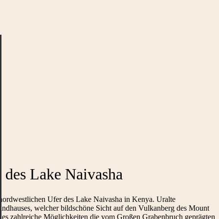
 des Lake Naivasha
nordwestlichen Ufer des Lake Naivasha in Kenya. Uralte
andhauses, welcher bildschöne Sicht auf den Vulkanberg des Mount
bt es zahlreiche Möglichkeiten die vom Großen Grabenbruch geprägten