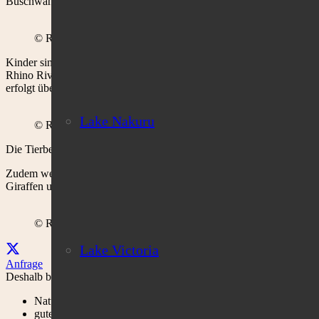
Buschwanderungen, als auch Besuche in den umliegenden Dörfern.
© Rhino River Camp
Kinder sind im Camp willkommen und die Gäste werden im Camp durc
Rhino River Camp aus werden auch Buschpicknicks unternommen. Di
erfolgt über Solarstrom. Zudem steht den Gästen Wifi in der Lodge z
Lake Nakuru
© Rhino River Camp
Die Tierbeobachtungsmöglichkeiten sind von der Lodge aus sehr umfa
Zudem werden oft Löwen, Geparden, aber auch Leoparden im Meru Na
Giraffen und Flusspferde sind ebenso zu sehen.
© Rhino River Camp
Lake Victoria
Anfrage
Deshalb bei Cobra Verde:
Naturnah und familienfreundlich
gute Beobachtung von Rhinos