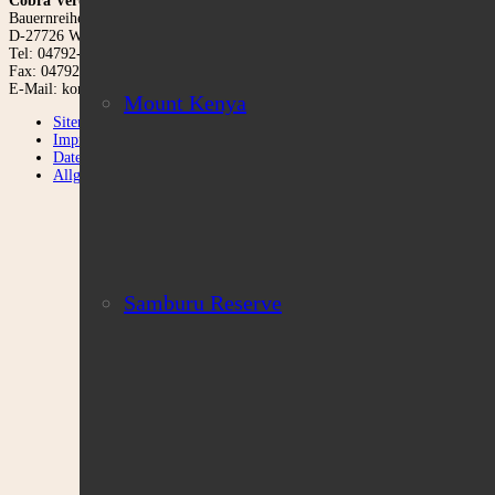
Cobra Verde Afrika Reisen
Bauernreihe 6a
D-27726 Worpswede
Tel: 04792-952124
Fax: 04792-952125
E-Mail: kontakt@cobra-verde.de
Mount Kenya
Sitemap
Impressum
Datenschutzerklärung
Allgemeine Reisebedingungen
cobra-verde-kenia-safar
Samburu Reserve