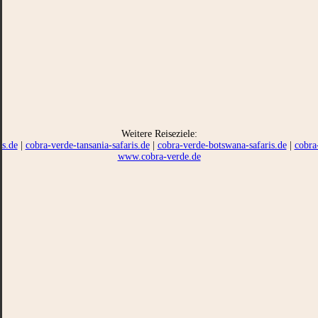
Weitere Reiseziele:
is.de
|
cobra-verde-tansania-safaris.de
|
cobra-verde-botswana-safaris.de
|
cobra
www.cobra-verde.de