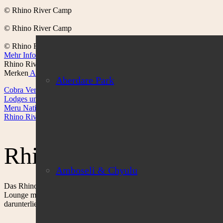
© Rhino River Camp
© Rhino River Camp
© Rhino River Camp
Mehr Infos
Rhino River Camp
Merken
Anfrage
Aberdare Park
Cobra Verde Kenia
Lodges und Camps Kenia
Meru Nationalpark
Rhino River Camp
Rhino River Camp
Amboseli & Chyulu
Das Rhino River Camp liegt an der westlichen Grenze des Meru Nati
Lounge mit einer kleinen Bar, sowie einer gut bestückten Bibliothek,
darunterliegenden Swimming Pool mit Liegeterrasse.