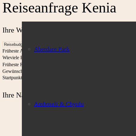
Reiseanfrage Kenia
Ihre Wunschreise in Kenia
Aberdare Park
Früheste Anreise*
Wieviele Personen?
Früheste Rückreise*
Gewünschte Reisedauer (in Tagen)
Startpunkt (in DE/Europa)
Ihre Nachricht
Amboseli & Chyulu