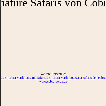
nature Safaris von Cob
Weitere Reiseziele:
is.de
|
cobra-verde-tansania-safaris.de
|
cobra-verde-botswana-safaris.de
|
cobra
www.cobra-verde.de