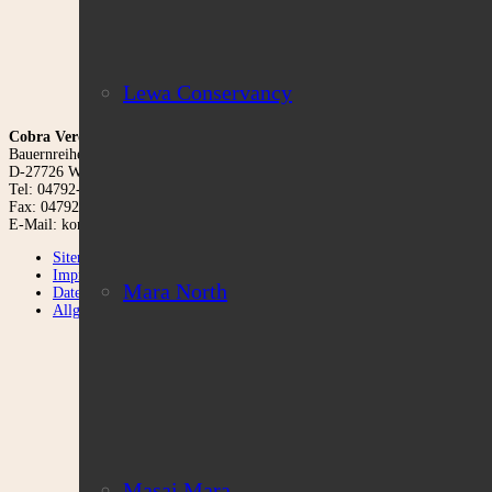
Die Sig
Lewa Conservancy
Cobra Verde Afrika Reisen
Bauernreihe 6a
D-27726 Worpswede
Tel: 04792-952124
Fax: 04792-952125
E-Mail: kontakt@cobra-verde.de
Sitemap
Impressum
Mara North
Datenschutzerklärung
Allgemeine Reisebedingungen
cobra-verde-kenia-safar
Masai Mara