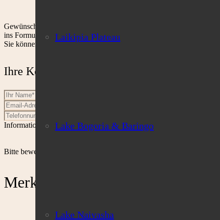
Gewünschte Camps, Touren oder andere Reiseleistungen ...
ins Formular übernommen.
Laikipia Plateau
Sie können selbstverständlich noch Ziele hinzufügen oder den Text ä
Ihre Kontaktdaten
Lake Bogoria & Baringo
Informationen zur Verwendung Ihrer Daten finden Sie in der
Datensc
Bitte beweise, dass du kein Spambot bist und wähle das Symbol
Auto
Merkliste
Nichts auf der Merkliste
Lake Naivasha